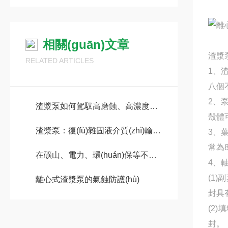
相關(guān)文章
渣漿泵
RELATED ARTICLES
1
八個
2、
渣漿泵如何駕馭高磨蝕、高濃度固液兩相流的工業(yè)挑戰(zhàn)？
殼體可
渣漿泵：復(fù)雜固液介質(zhì)輸送核心裝備，賦能多行業(yè)高效穩(wěn)定生產(chǎn)
3
常為8
在礦山、電力、環(huán)保等不同行業(yè)中，渣漿泵的應(yīng)用有何差異？
4、軸
(1
離心式渣漿泵的氣蝕防護(hù)
封具有
(2
封。