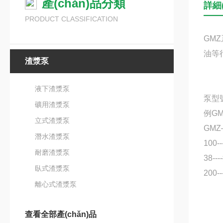
產(chǎn)品分類
詳細(
PRODUCT CLASSIFICATION
GM
油等行
渣漿泵
液下渣漿泵
泵型
礦用渣漿泵
例GMZ
立式渣漿泵
GM
潛水渣漿泵
100
耐磨渣漿泵
38--
臥式渣漿泵
200-
離心式渣漿泵
查看全部產(chǎn)品