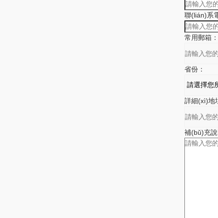
聯(lián)
常用郵箱
省份：
詳細(xì)
補(bǔ)充