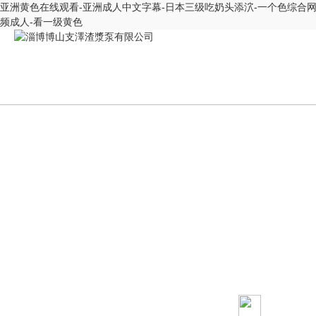
亚洲黄色在线观看-亚洲成人中文字幕-日本三级吃奶头添泬-一个色综合网-顶
频成人-看一级黄色
PR
當(dān